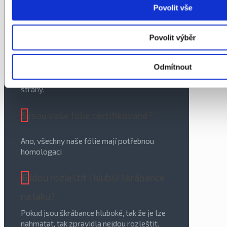
NE, u nás se při tónování autoskel, žádné
Povolit vše
části vozu nerozebírají.
Povolit výběr
4
Z jaké strany se lepí tónovací
fólie na skla?
Odmítnout
Tónování se provádí vždy jen z vnitřní
strany.
5
Jsou vaše fólie certifikované?
Ano, všechny naše fólie mají potřebnou
homologaci
6
Jdou rozleštit i hlubší škrábance
na laku?
Pokud jsou škrábance hluboké, tak že je lze
nahmatat, tak zpravidla nejdou rozleštit.