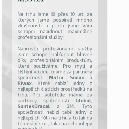
vašeho vozu.
Na trhu jsme již přes 10 let, za
kterých jsme posbírali mnoho
zkušeností a proto jsme Vám
schopni nabídnout maximálně
profesionální služby.
Naprosto profesionální služby
jsme schopni nabídnout hlavně
díky profesionálním produktům,
které používáme. Pro mytí a
čištění vozidel máme za partnery
společnosti
Mafra
,
Sonax
a
Riwax
. Které nabízí jedny z
nejlepších čistících prostředků na
trhu. Pro autofólie máme za
partnery společnosti
Global
,
SuntekOracal
a
3M
. Tyto
společnosti nabízí také jedny z
nejlepších fólií na trhu a to jak na
tónování skel, tak i na celopolepy