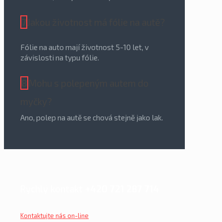
7
Jakou životnost má fólie na autě?
Fólie na auto mají životnost 5-10 let, v
závislosti na typu fólie.
8
Mohu s polepeným autem do
myčky?
Ano, polep na autě se chová stejně jako lak.
Rychlý kontakt
+420 721 287 714
Kontaktujte nás on-line