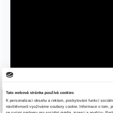
Tato webová stránka používá cookies
K personalizaci obsahu a reklam, poskytování funkcí sociáln
návštěvnosti využíváme soubory cookie. Informace o tom, j
Nejčastější dotazy - odpovědi
se svými partnery pro sociální média, inzerci a analýzy. Par