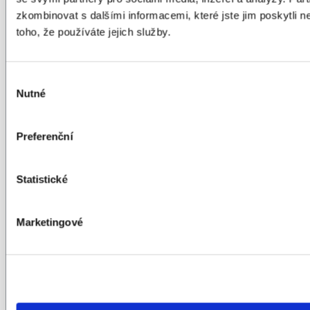
na vaše otázky
zkombinovat s dalšími informacemi, které jste jim poskytli n
toho, že používáte jejich služby.
1
Máte otevřeno i o víkendu?
Výběr
Nutné
souhlasu
Ano, máme otevřeno každý den, včetně
víkendů od 9:00-21:00 hod.
Preferenční
2
Umýváte automobily pouze
Statistické
ručně?
V naší myčce se zásadně myjí automobily
jen ručně, proto aby se dosáhlo co
Marketingové
nejšetrnějšího a nejlepšího výsledku.
3
Při tónování autoskel rozebíráte
nějaké části vozu?